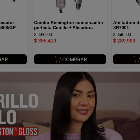
ecador
Combo Remington combinación
Afeitadora 
S5805GP
perfecta Cepillo + Alisadora
XR7001
$
394
.
900
$
359
.
900
$
355
.
410
$
289
.
900
RAR
COMPRAR