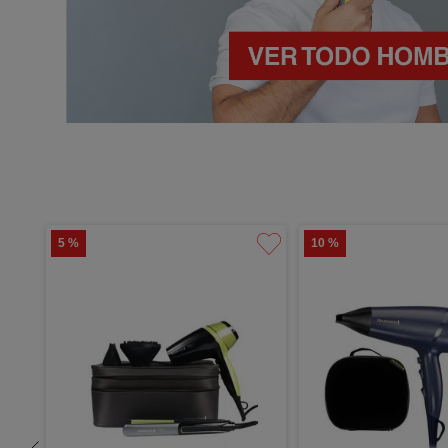
5 %
10 %