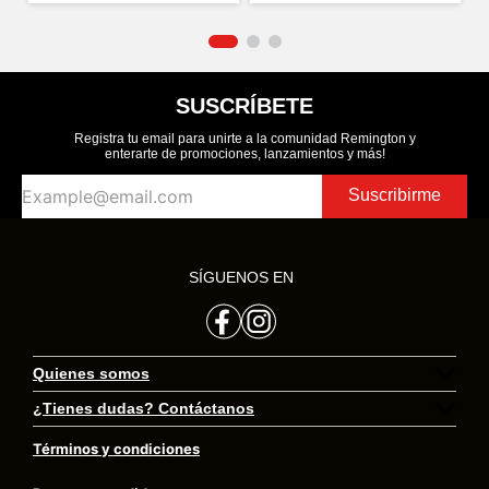
SUSCRÍBETE
Registra tu email para unirte a la comunidad Remington y
enterarte de promociones, lanzamientos y más!
Suscribirme
SÍGUENOS EN
Quienes somos
¿Tienes dudas? Contáctanos
Preguntas frecuentes
Términos y condiciones
Transversal 23 # 97 – 73 Oficina 406 Bogotá.
Trabaja con nosotros
Colombia