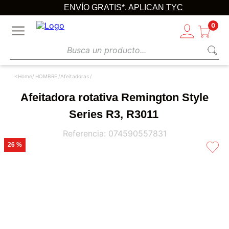
ENVÍO GRATIS*. APLICAN
TYC
0
Busca un producto...
HOMBRE
Afeitadoras
Afeitadora rotativa Remington Style
Series R3, R3011
Referencia
:
074590557831
26 %