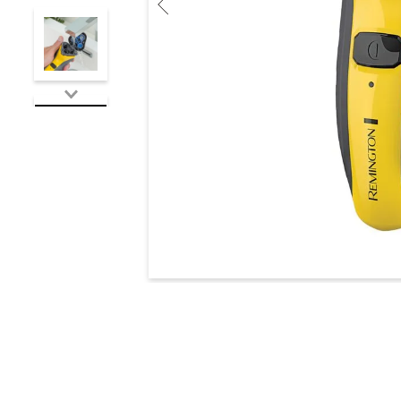
10
.
multiestilizador