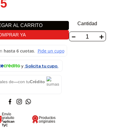
05
Cantidad
GAR AL CARRITO
－
＋
OMPRAR YA
Solicita tu cupo.
ales de
—
con tu
Crédito
Envío
gratuito
Productos
originales
*aplican
TyC