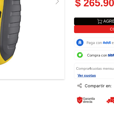
$
265
.
9
AGRE
C
Compra con
Compra
4
cuotas mensu
Ver cuotas
Garantía
directa