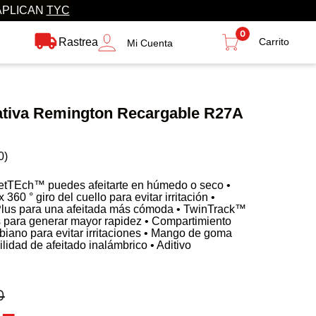
APLICAN
TYC
0
Rastrea
Mi Cuenta
ativa Remington Recargable R27A
0
)
WetTEch™ puedes afeitarte en húmedo o seco •
60 ° giro del cuello para evitar irritación •
lus para una afeitada más cómoda • TwinTrack™
es para generar mayor rapidez • Compartimiento
obiano para evitar irritaciones • Mango de goma
ilidad de afeitado inalámbrico • Aditivo
a patilla plegable • Recargable con 60 minutos de
0