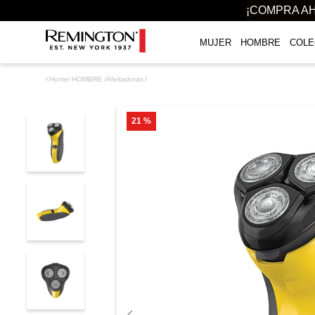
¡COMPRA AH
MUJER
HOMBRE
COLE
TÉRMINOS MÁS BUSCADOS
HOMBRE
Afeitadoras
1
.
plancha
2
.
gloss
21 %
3
.
secador
4
.
cepillo secador
5
.
rizadoras
6
.
combo remington
7
.
planchas
8
.
cepillo
9
.
aguacate