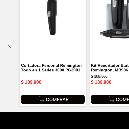
Cortadora Personal Remington
Kit Recortador Bar
Todo en 1 Series 3000 PG3001
Remington, MB906
$
189
.
900
$
189
.
900
$
139
.
900
COMPRAR
COMP