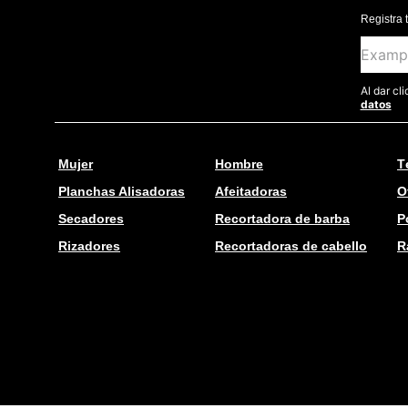
Registra 
Al dar cl
datos
Mujer
Hombre
T
Planchas Alisadoras
Afeitadoras
O
Secadores
Recortadora de barba
P
Rizadores
Recortadoras de cabello
R