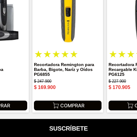
★
★
★
★
★
★
★
★
Recortadora Remington para
Recortadora 
ba
Barba, Bigote, Naríz y Oídos
Recargable Ki
PG6855
PG6125
$
247
.
900
$
227
.
900
$
169
.
900
$
170
.
905
RAR
COMPRAR
SUSCRÍBETE