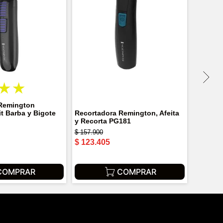
★
★
Remington
t Barba y Bigote
Recortadora Remington, Afeita
y Recorta PG181
$
157
.
900
$
123
.
405
COMPRAR
COMPRAR