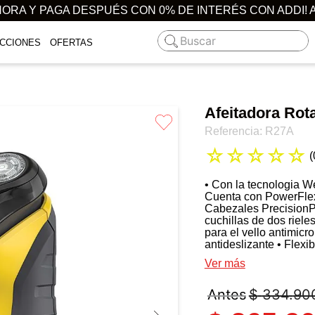
ORA Y PAGA DESPUÉS CON 0% DE INTERÉS CON ADDI! 
Buscar
CCIONES
OFERTAS
Afeitadora Rot
Referencia
:
R27A
☆
☆
☆
☆
☆
(
• Con la tecnologia 
Cuenta con PowerFlex 3
Cabezales PrecisionP
cuchillas de dos riel
para el vello antimicr
antideslizante • Flexib
antimicrobiano • Cort
Ver más
uso • Carga en 4 hrs
$
334
.
90