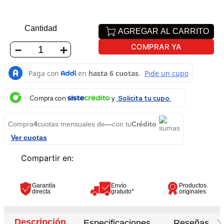
Cantidad
AGREGAR AL CARRITO
COMPRAR YA
－
＋
Compra con
Solicita tu cupo.
Compra
4
cuotas mensuales de
—
con tu
Crédito
Ver cuotas
Garantía
Envío
Productos
directa
gratuito*
originales
Descripción
Especificaciones
Reseñas