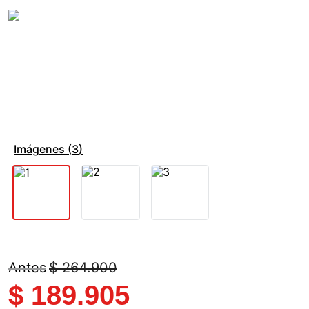
Imágenes (
3
)
$
264
.
900
$
189
.
905