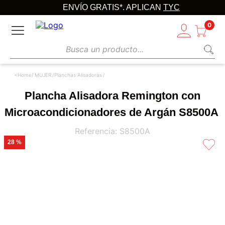
ENVÍO GRATIS*. APLICAN
TYC
0
Busca un producto...
MUJER
Planchas Alisadoras
Plancha Alisadora Remington con
Microacondicionadores de Argán S8500A
Referencia
:
S8500A
28 %