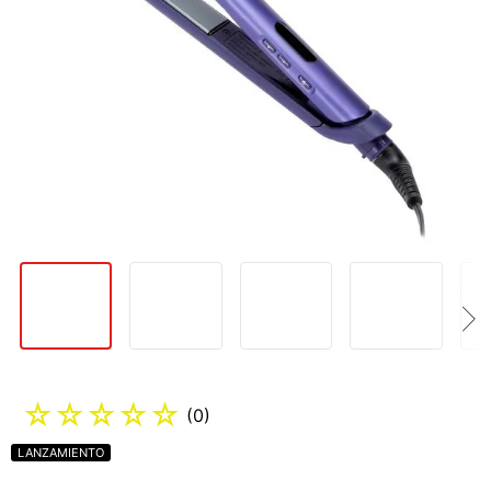
Imágenes (
8
)
☆
☆
☆
☆
☆
(
0
)
LANZAMIENTO