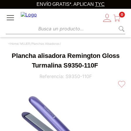
ENVÍO GRATIS*. APLICAN
TYC
0
Busca un producto...
MUJER
Planchas Alisadoras
Plancha alisadora Remington Gloss
Turmalina S9350-110F
Referencia
:
S9350-110F