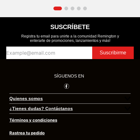
SUSCRÍBETE
Registra tu email para unirte a la comunidad Remington y
enterarte de promociones, lanzamientos y más!
Suscribirme
SÍGUENOS EN
Quienes somos
¿Tienes dudas? Contáctanos
Preguntas frecuentes
Términos y condiciones
Transversal 23 # 97 – 73 Oficina 406 Bogotá.
Trabaja con nosotros
Colombia
Rastrea tu pedido
contacto@remingtoncolombia.com