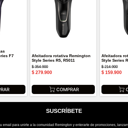
nas
ries F7
Afeitadora rotativa Remington
Afeitadora ro
Style Series R5, R5011
Style Series 
$
354
.
900
$
214
.
900
$
279
.
900
$
159
.
900
RAR
COMPRAR
SUSCRÍBETE
tu email para unirte a la comunidad Remington y enterarte de promociones, lanzam