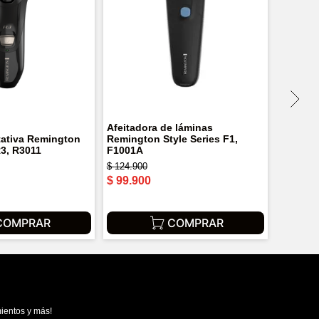
Afeitadora de láminas
tativa Remington
Remington Style Series F1,
R3, R3011
F1001A
$
124
.
900
$
99
.
900
COMPRAR
COMPRAR
ientos y más!