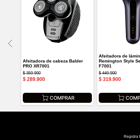
Afeitadora de lámi
Afeitadora de cabeza Balder
Remington Style Se
PRO XR7001
F7001
$
359
.
900
$
449
.
900
$
289
.
900
$
319
.
900
COMPRAR
COMP
Registra 