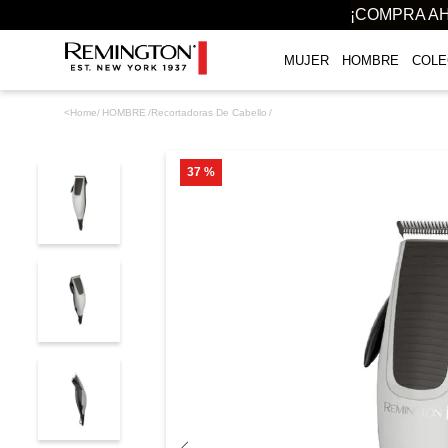
¡COMPRA AH
MUJER
HOMBRE
COLE
TÉRMINOS MÁS BUSCADOS
HOMBRE
Recortadoras De Cabello
1
.
plancha
2
.
gloss
37 %
3
.
secador
4
.
cepillo secador
5
.
rizadoras
6
.
combo remington
7
.
planchas
8
.
cepillo
9
.
aguacate