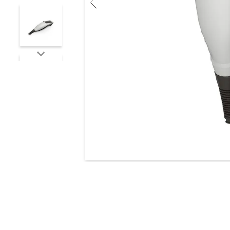
10
.
multiestilizador