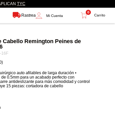
APLICAN
TYC
0
Rastrea
Mi Cuenta
e Cabello Remington Peines de
6
-16F
0
)
irúrgico auto afilables de larga duración​ • ​
n de 0.5mm para un acabado perfecto con
garre antideslizante para más comodidad y control
luye 15 piezas:​ cortadora de cabello
0