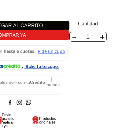
0
Cantidad
GAR AL CARRITO
－
＋
OMPRAR YA
Solicita tu cupo.
ales de
—
con tu
Crédito
Envío
gratuito
Productos
originales
*aplican
TyC