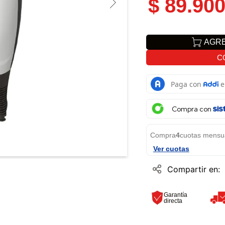
$
89
.
90
AGRE
C
Compra con
Compra
4
cuotas mensu
Ver cuotas
Garantía
directa