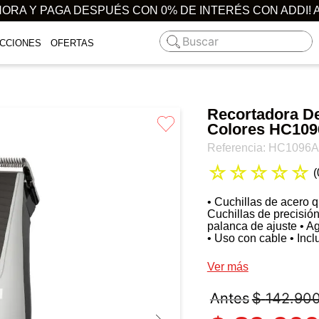
ORA Y PAGA DESPUÉS CON 0% DE INTERÉS CON ADDI! 
Buscar
CCIONES
OFERTAS
Recortadora D
Colores HC109
Referencia
:
HC1096A
☆
☆
☆
☆
☆
(
• Cuchillas de acero qu
Cuchillas de precisió
palanca de ajuste ​• A
• ​Uso con cable ​• Inc
Ver más
$
142
.
90