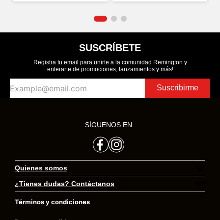
SUSCRÍBETE
Registra tu email para unirte a la comunidad Remington y
enterarte de promociones, lanzamientos y más!
Suscribirme
SÍGUENOS EN
Quienes somos
¿Tienes dudas? Contáctanos
Preguntas frecuentes
Términos y condiciones
Transversal 23 # 97 – 73 Oficina 406 Bogotá.
Trabaja con nosotros
Colombia