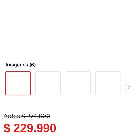
Imágenes (
6
)
$
274
.
900
$
229
.
990