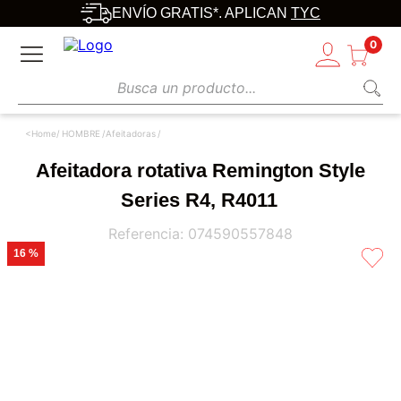
ENVÍO GRATIS*. APLICAN
TYC
0
Busca un producto...
HOMBRE
Afeitadoras
Afeitadora rotativa Remington Style
Series R4, R4011
Referencia
:
074590557848
16 %