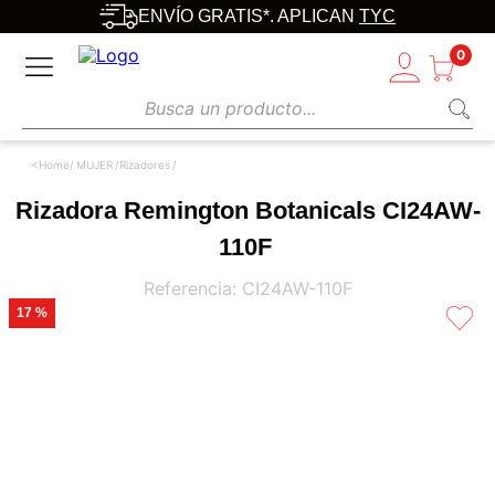
ENVÍO GRATIS*. APLICAN
TYC
0
Busca un producto...
MUJER
Rizadores
Rizadora Remington Botanicals CI24AW-
110F
Referencia
:
CI24AW-110F
17 %