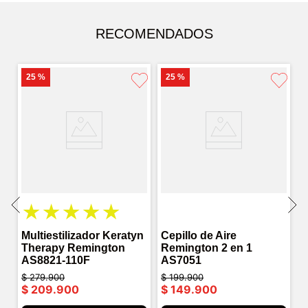
RECOMENDADOS
25 %
25 %
★
★
★
★
★
Multiestilizador Keratyn
Cepillo de Aire
Therapy Remington
Remington 2 en 1
AS8821-110F
AS7051
$
279
.
900
$
199
.
900
$
209
.
900
$
149
.
900