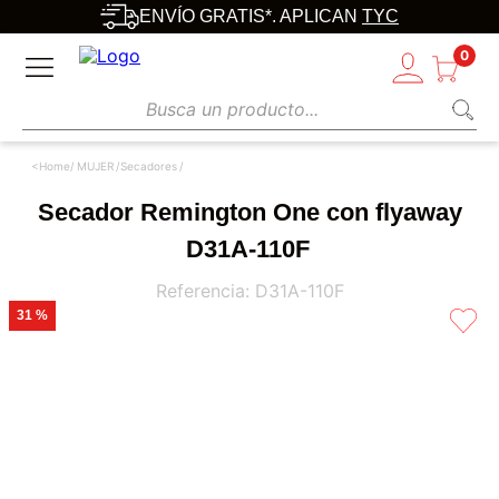
ENVÍO GRATIS*. APLICAN
TYC
0
Busca un producto...
MUJER
Secadores
Secador Remington One con flyaway
D31A-110F
Referencia
:
D31A-110F
31 %