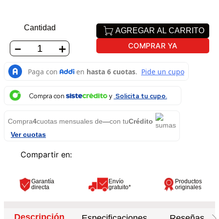
Cantidad
AGREGAR AL CARRITO
COMPRAR YA
－
＋
Compra con
Solicita tu cupo.
Compra
4
cuotas mensuales de
—
con tu
Crédito
Ver cuotas
Garantía
Envío
Productos
directa
gratuito*
originales
Descripción
Especificaciones
Reseñas