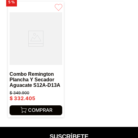
5 %
Combo Remington
Plancha Y Secador
Aguacate S12A-D13A
$
349
.
900
$
332
.
405
COMPRAR
SUSCRÍBETE