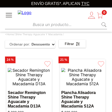
ENVÍO GRATIS*. APLICAN
TYC
0
Busca un producto...
Shine Therapy Aguacate Y Macadamia
Filtrar
Ordenar por
Descuento
24 %
21 %
Secador Remington
Plancha Alisadora
Shine Therapy
Shine Therapy
Aguacate y
Aguacate y
Macadamia D13A
Macadamia S12A