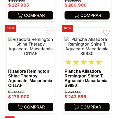
$
299
.
900
$
339
.
900
$
227
.
905
$
269
.
900
COMPRAR
COMPRAR
16 %
10 %
★
★
★
★
★
Rizadora Remington
Plancha Alisadora
Shine Therapy
Remington Shine T
Aguacate, Macadamia
Aguacate Macadamia
CI11AF
S9980
$
212
.
900
$
269
.
900
$
179
.
900
$
243
.
585
COMPRAR
COMPRAR