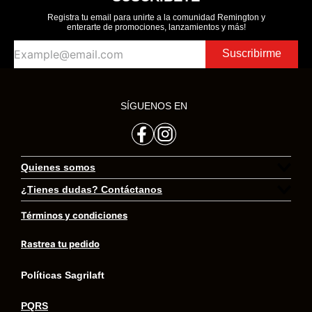
Registra tu email para unirte a la comunidad Remington y
enterarte de promociones, lanzamientos y más!
Suscribirme
SÍGUENOS EN
Quienes somos
¿Tienes dudas? Contáctanos
Preguntas frecuentes
Términos y condiciones
Transversal 23 # 97 – 73 Oficina 406 Bogotá.
Trabaja con nosotros
Colombia
Rastrea tu pedido
contacto@remingtoncolombia.com
Declaración de privacidad
Políticas Sagrilaft
PQRS