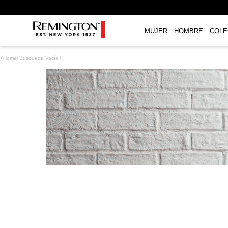
MUJER
HOMBRE
COLE
TÉRMINOS MÁS BUSCADOS
1
.
plancha
2
.
gloss
3
.
secador
4
.
cepillo secador
5
.
rizadoras
6
.
combo remington
7
.
planchas
8
.
cepillo
9
.
aguacate