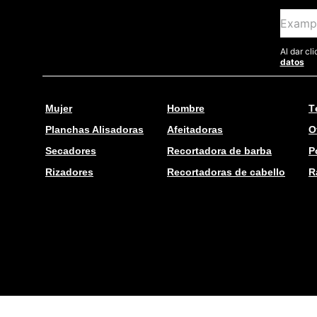
Al dar cl
datos
Mujer
Hombre
T
Planchas Alisadoras
Afeitadoras
O
Secadores
Recortadora de barba
P
Rizadores
Recortadoras de cabello
R