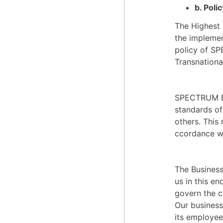
b. Poli
The Highest 
the implemen
policy of SP
Transnational
SPECTRUM BR
standards of
others. This
ccordance wi
The Business
us in this e
govern the c
Our business
its employee