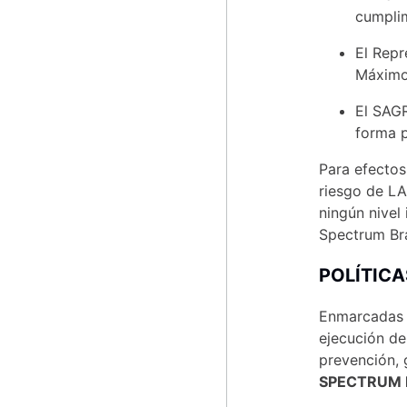
10
.
multiestilizador
cumpli
El Repr
Máximo 
El SAGR
forma p
Para efectos
riesgo de LA
ningún nivel
Spectrum Bra
POLÍTICA
Enmarcadas d
ejecución de
prevención, 
SPECTRUM