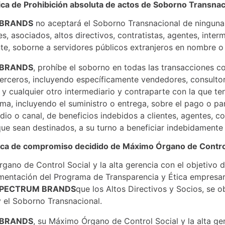
tica de Prohibición absoluta de actos de Soborno Transnac
 BRANDS
no aceptará el Soborno Transnacional de ninguna
, asociados, altos directivos, contratistas, agentes, interm
te, soborne a servidores públicos extranjeros en nombre 
 BRANDS
, prohíbe el soborno en todas las transacciones c
terceros, incluyendo específicamente vendedores, consultore
y cualquier otro intermediario y contraparte con la que te
rma, incluyendo el suministro o entrega, sobre el pago o pa
dio o canal, de beneficios indebidos a clientes, agentes, c
que sean destinados, a su turno a beneficiar indebidamente 
tica de compromiso decidido de Máximo Órgano de Contro
gano de Control Social y la alta gerencia con el objetivo 
mentación del Programa de Transparencia y Ética empresar
PECTRUM BRANDS
que los Altos Directivos y Socios, se o
 el Soborno Transnacional.
 BRANDS
, su Máximo Órgano de Control Social y la alta g