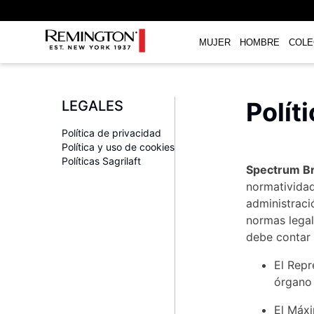
MUJER
HOMBRE
COLE
TÉRMINOS MÁS BUSCADOS
1
.
plancha
Polít
LEGALES
2
.
gloss
Política de privacidad
3
.
secador
Política y uso de cookies
Políticas Sagrilaft
4
.
cepillo secador
Spectrum Br
normatividad
5
.
rizadoras
administraci
6
.
combo remington
normas legal
debe contar 
7
.
planchas
El Repr
8
.
cepillo
órgano 
9
.
aguacate
El Máxi