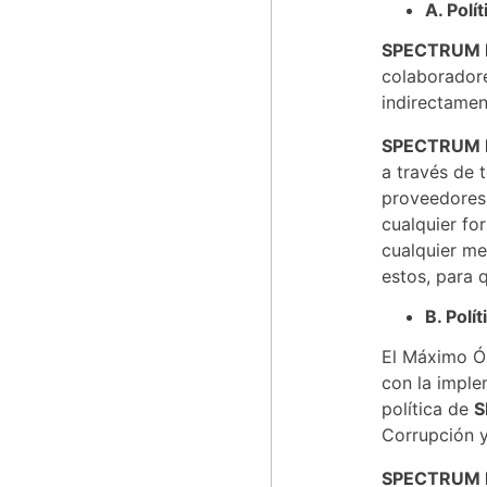
A. Polí
SPECTRUM
colaboradores
indirectamen
SPECTRUM
a través de 
proveedores 
cualquier fo
cualquier me
estos, para 
B. Polí
El Máximo Ór
con la imple
política de
S
Corrupción y
SPECTRUM