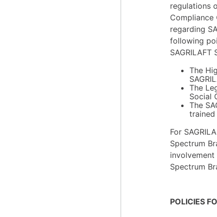
regulations 
Compliance O
regarding SA
following po
SAGRILAFT Sy
The Hig
SAGRIL
The Leg
Social 
The SAG
trained 
For SAGRILAF
Spectrum Bra
involvement 
Spectrum Bra
POLICIES 