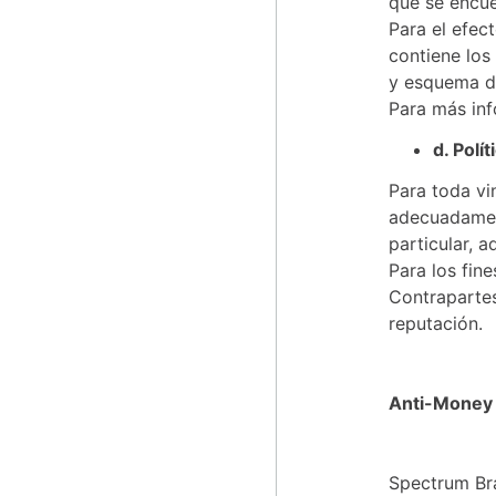
que se encue
Para el efec
contiene los
y esquema d
Para más in
d. Polí
Para toda vin
adecuadament
particular, 
Para los fin
Contrapartes
reputación.
Anti-Money 
Spectrum Bra