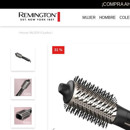
¡COMPRA AH
MUJER
HOMBRE
COLE
TÉRMINOS MÁS BUSCADOS
MUJER
Cepillos
1
.
plancha
2
.
gloss
31 %
3
.
secador
4
.
cepillo secador
5
.
rizadoras
6
.
combo remington
7
.
planchas
8
.
cepillo
9
.
aguacate