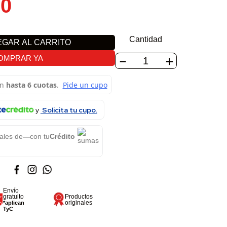
00
Cantidad
GAR AL CARRITO
－
＋
OMPRAR YA
Solicita tu cupo.
ales de
—
con tu
Crédito
Envío
gratuito
Productos
originales
*aplican
TyC