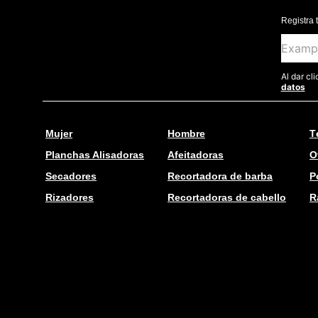
Registra 
Al dar cl
datos
Mujer
Hombre
T
Planchas Alisadoras
Afeitadoras
O
Secadores
Recortadora de barba
P
Rizadores
Recortadoras de cabello
R