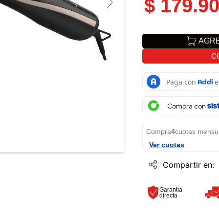
$
179
.
9
AGRE
C
Compra con
Compra
4
cuotas mensu
Ver cuotas
Garantía
directa