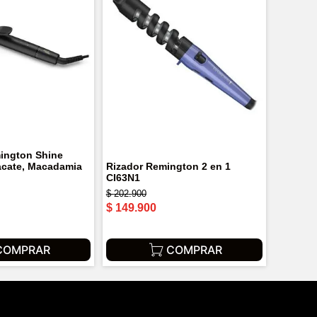
ington Shine
cate, Macadamia
Rizador Remington 2 en 1
CI63N1
$
202
.
900
$
149
.
900
COMPRAR
COMPRAR