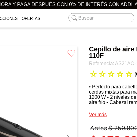
ORA Y PAGA DESPUÉS CON 0% DE INTERÉS CON ADDI! 
Buscar
CCIONES
OFERTAS
Cepillo de air
110F
Referencia
:
AS21AO-
☆
☆
☆
☆
☆
(
• Perfecto para cabel
cerdas mixtas para ma
1200 W • 2 niveles de
aire frío • Cabezal re
Ver más
$
259
.
90