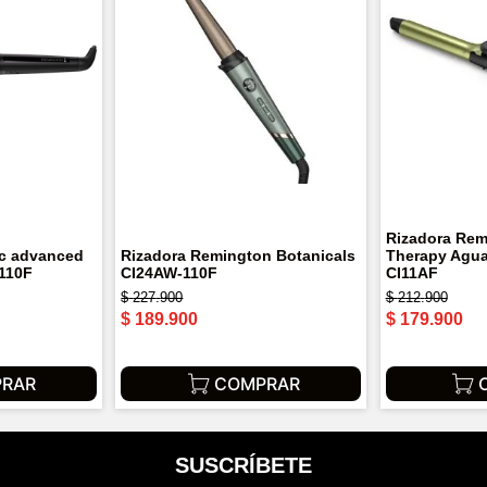
Rizadora Rem
ic advanced
Rizadora Remington Botanicals
Therapy Agua
110F
CI24AW-110F
CI11AF
$
227
.
900
$
212
.
900
$
189
.
900
$
179
.
900
RAR
COMPRAR
SUSCRÍBETE