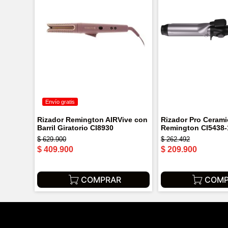
Envío gratis
Rizador Remington AIRVive con
Rizador Pro Ceram
Barril Giratorio CI8930
Remington CI5438-
$
629
.
900
$
262
.
492
$
409
.
900
$
209
.
900
COMPRAR
COMP