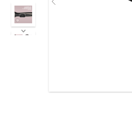
10
.
multiestilizador