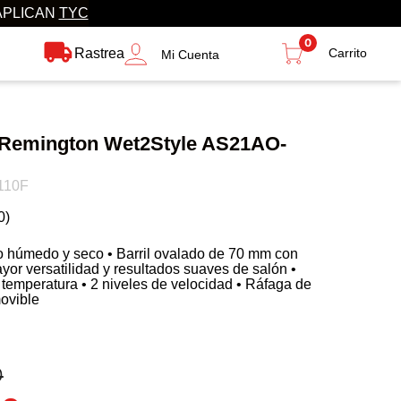
APLICAN
TYC
0
Rastrea
Mi Cuenta
e Remington Wet2Style AS21AO-
110F
0
)
lo húmedo y seco • Barril ovalado de 70 mm con
yor versatilidad y resultados suaves de salón •
 temperatura • 2 niveles de velocidad • Ráfaga de
movible
0